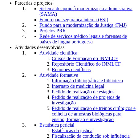
Parcerias e projetos
Sistema de apoio à modernização administrativa
(SAMA)
Fundo para segurança interna (FSI)
Fundo para a modernização da Justiça (FMJ)
Projetos PRR
Rede de serviços médico-legais e forenses de
países de língua portuguesa
Atividades desenvolvidas
Atividade científica
Cursos de Formação do INMLCF
Repositório Cientifico do INMLCF
Reuniões científicas
Atividade formativa
Informação bibliográfica e biblioteca
Internato de medicina legal
Pedido de realização de estágios
Pedido de realização de projetos de
investigação
Pedido de realização de treinos cirúrgicos e
colheita de amostras biológicas para
ensino, formação e investigação
Estatística pericial
Estatísticas da justiça
Fiscalização da condução sob influência