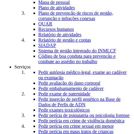
Mapa de pessoal
Plano de atividades
Plano de prevenção de riscos de gestão,
corrupção e infrações conexas
QUAR
Recursos humanos
Relatório de atividades
Relatório de gestão e contas
SIADAP
Sistema de gestão integrado do INMLCF
Código de boa conduta para prevenção e
combate ao assédio no trabalho
Serviços
Pedir autópsia médico-legal, exame ao cadáver
ou exumação
Pedir avaliação do dano corporal
Pedir embalsamamento de cadáver
Pedir exame de paternidade
Pedir inserção de perfil genético na Base de
Dados de Perfis de ADN
Pedir exames toxicológicos
Pedir perícia de psiquiatria ou psicologia forense
Pedir perícia em crime de violência doméstica
Pedir perícia em crime sexual em menor
Pedir perícia em maus tratos de crianças