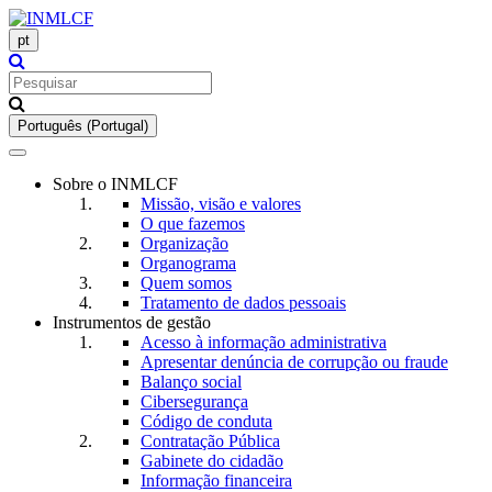
pt
Português (Portugal)
Toggle
navigation
Sobre o INMLCF
Missão, visão e valores
O que fazemos
Organização
Organograma
Quem somos
Tratamento de dados pessoais
Instrumentos de gestão
Acesso à informação administrativa
Apresentar denúncia de corrupção ou fraude
Balanço social
Cibersegurança
Código de conduta
Contratação Pública
Gabinete do cidadão
Informação financeira