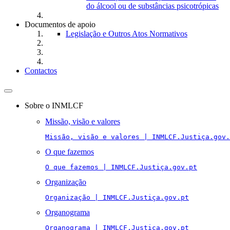
do álcool ou de substâncias psicotrópicas
Documentos de apoio
Legislação e Outros Atos Normativos
Contactos
Toggle
navigation
Sobre o INMLCF
Missão, visão e valores
Missão, visão e valores | INMLCF.Justiça.gov.
O que fazemos
O que fazemos | INMLCF.Justiça.gov.pt
Organização
Organização | INMLCF.Justiça.gov.pt
Organograma
Organograma | INMLCF.Justiça.gov.pt