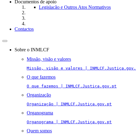
Documentos de apoio
Legislação e Outros Atos Normativos
Contactos
Toggle
navigation
Sobre o INMLCF
Missão, visão e valores
Missão, visão e valores | INMLCF.Justiça.gov.
O que fazemos
O que fazemos | INMLCF.Justiça.gov.pt
Organização
Organização | INMLCF.Justiça.gov.pt
Organograma
Organograma | INMLCF.Justiça.gov.pt
Quem somos