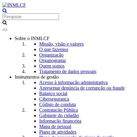
Toggle
navigation
Sobre o INMLCF
Missão, visão e valores
O que fazemos
Organização
Organograma
Quem somos
Tratamento de dados pessoais
Instrumentos de gestão
Acesso à informação administrativa
Apresentar denúncia de corrupção ou fraude
Balanço social
Cibersegurança
Código de conduta
Contratação Pública
Gabinete do cidadão
Informação financeira
Mapa de pessoal
Plano de atividades