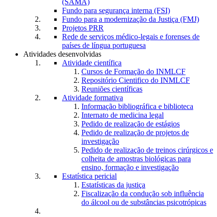
(SAMA)
Fundo para segurança interna (FSI)
Fundo para a modernização da Justiça (FMJ)
Projetos PRR
Rede de serviços médico-legais e forenses de
países de língua portuguesa
Atividades desenvolvidas
Atividade científica
Cursos de Formação do INMLCF
Repositório Cientifico do INMLCF
Reuniões científicas
Atividade formativa
Informação bibliográfica e biblioteca
Internato de medicina legal
Pedido de realização de estágios
Pedido de realização de projetos de
investigação
Pedido de realização de treinos cirúrgicos e
colheita de amostras biológicas para
ensino, formação e investigação
Estatística pericial
Estatísticas da justiça
Fiscalização da condução sob influência
do álcool ou de substâncias psicotrópicas