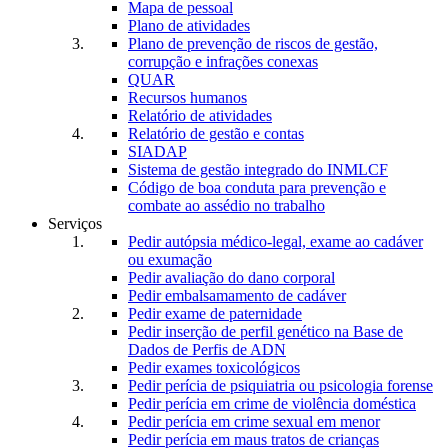
Mapa de pessoal
Plano de atividades
Plano de prevenção de riscos de gestão,
corrupção e infrações conexas
QUAR
Recursos humanos
Relatório de atividades
Relatório de gestão e contas
SIADAP
Sistema de gestão integrado do INMLCF
Código de boa conduta para prevenção e
combate ao assédio no trabalho
Serviços
Pedir autópsia médico-legal, exame ao cadáver
ou exumação
Pedir avaliação do dano corporal
Pedir embalsamamento de cadáver
Pedir exame de paternidade
Pedir inserção de perfil genético na Base de
Dados de Perfis de ADN
Pedir exames toxicológicos
Pedir perícia de psiquiatria ou psicologia forense
Pedir perícia em crime de violência doméstica
Pedir perícia em crime sexual em menor
Pedir perícia em maus tratos de crianças