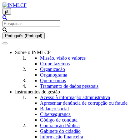
pt
Português (Portugal)
Toggle
navigation
Sobre o INMLCF
Missão, visão e valores
O que fazemos
Organização
Organograma
Quem somos
Tratamento de dados pessoais
Instrumentos de gestão
Acesso à informação administrativa
Apresentar denúncia de corrupção ou fraude
Balanço social
Cibersegurança
Código de conduta
Contratação Pública
Gabinete do cidadão
Informação financeira