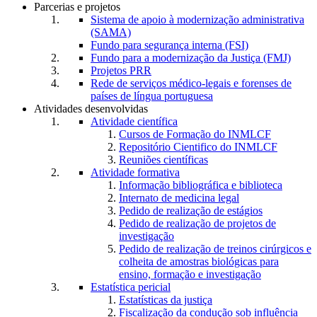
Parcerias e projetos
Sistema de apoio à modernização administrativa
(SAMA)
Fundo para segurança interna (FSI)
Fundo para a modernização da Justiça (FMJ)
Projetos PRR
Rede de serviços médico-legais e forenses de
países de língua portuguesa
Atividades desenvolvidas
Atividade científica
Cursos de Formação do INMLCF
Repositório Cientifico do INMLCF
Reuniões científicas
Atividade formativa
Informação bibliográfica e biblioteca
Internato de medicina legal
Pedido de realização de estágios
Pedido de realização de projetos de
investigação
Pedido de realização de treinos cirúrgicos e
colheita de amostras biológicas para
ensino, formação e investigação
Estatística pericial
Estatísticas da justiça
Fiscalização da condução sob influência