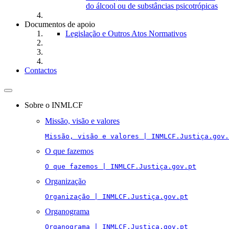
do álcool ou de substâncias psicotrópicas
Documentos de apoio
Legislação e Outros Atos Normativos
Contactos
Toggle
navigation
Sobre o INMLCF
Missão, visão e valores
Missão, visão e valores | INMLCF.Justiça.gov.
O que fazemos
O que fazemos | INMLCF.Justiça.gov.pt
Organização
Organização | INMLCF.Justiça.gov.pt
Organograma
Organograma | INMLCF.Justiça.gov.pt