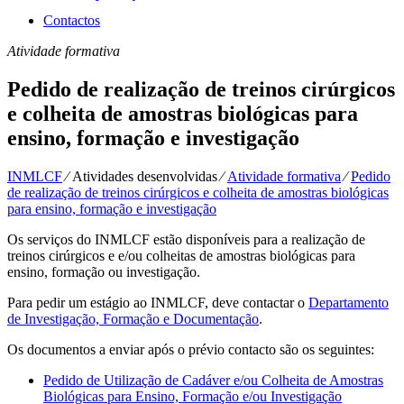
Contactos
Atividade formativa
Pedido de realização de treinos cirúrgicos
e colheita de amostras biológicas para
ensino, formação e investigação
INMLCF
⁄
Atividades desenvolvidas
⁄
Atividade formativa
⁄
Pedido
de realização de treinos cirúrgicos e colheita de amostras biológicas
para ensino, formação e investigação
Os serviços do INMLCF estão disponíveis para a realização de
treinos cirúrgicos e e/ou colheitas de amostras biológicas para
ensino, formação ou investigação.
Para pedir um estágio ao INMLCF, deve contactar o
Departamento
de Investigação, Formação e Documentação
.
Os documentos a enviar após o prévio contacto são os seguintes:
Pedido de Utilização de Cadáver e/ou Colheita de Amostras
Biológicas para Ensino, Formação e/ou Investigação