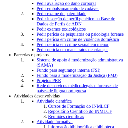
Pedir avaliação do dano corporal
Pedir embalsamamento de cadáver
Pedir exame de paternidade
Pedir inserção de perfil genético na Base de
Dados de Perfis de ADN
Pedir exames toxicológicos
Pedir perícia de psiquiatria ou psicologia forense
Pedir perícia em crime de violência doméstica
Pedir perícia em crime sexual em menor
Pedir perícia em maus tratos de crianças
Parcerias e projetos
Sistema de apoio à modernização administrativa
(SAMA)
Fundo para segurança interna (FSI)
Fundo para a modernização da Justiça (FMJ)
Projetos PRR
Rede de serviços médico-legais e forenses de
países de língua portuguesa
Atividades desenvolvidas
Atividade científica
Cursos de Formação do INMLCF
Repositório Cientifico do INMLCF
Reuniões científicas
Atividade formativa
Informação bibliográfica e biblioteca