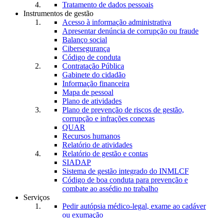
Tratamento de dados pessoais
Instrumentos de gestão
Acesso à informação administrativa
Apresentar denúncia de corrupção ou fraude
Balanço social
Cibersegurança
Código de conduta
Contratação Pública
Gabinete do cidadão
Informação financeira
Mapa de pessoal
Plano de atividades
Plano de prevenção de riscos de gestão,
corrupção e infrações conexas
QUAR
Recursos humanos
Relatório de atividades
Relatório de gestão e contas
SIADAP
Sistema de gestão integrado do INMLCF
Código de boa conduta para prevenção e
combate ao assédio no trabalho
Serviços
Pedir autópsia médico-legal, exame ao cadáver
ou exumação