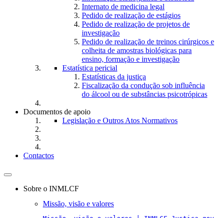
Internato de medicina legal
Pedido de realização de estágios
Pedido de realização de projetos de
investigação
Pedido de realização de treinos cirúrgicos e
colheita de amostras biológicas para
ensino, formação e investigação
Estatística pericial
Estatísticas da justiça
Fiscalização da condução sob influência
do álcool ou de substâncias psicotrópicas
Documentos de apoio
Legislação e Outros Atos Normativos
Contactos
Toggle
navigation
Sobre o INMLCF
Missão, visão e valores