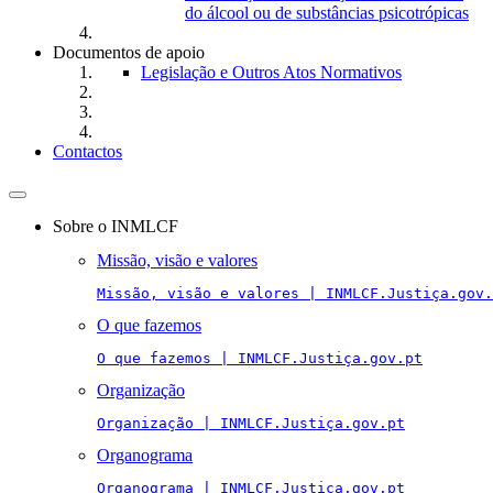
do álcool ou de substâncias psicotrópicas
Documentos de apoio
Legislação e Outros Atos Normativos
Contactos
Toggle
navigation
Sobre o INMLCF
Missão, visão e valores
Missão, visão e valores | INMLCF.Justiça.gov.
O que fazemos
O que fazemos | INMLCF.Justiça.gov.pt
Organização
Organização | INMLCF.Justiça.gov.pt
Organograma
Organograma | INMLCF.Justiça.gov.pt