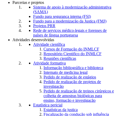
Parcerias e projetos
Sistema de apoio à modernização administrativa
(SAMA)
Fundo para segurança interna (FSI)
Fundo para a modernização da Justiça (FMJ)
Projetos PRR
Rede de serviços médico-legais e forenses de
países de língua portuguesa
Atividades desenvolvidas
Atividade científica
Cursos de Formação do INMLCF
Repositório Cientifico do INMLCF
Reuniões científicas
Atividade formativa
Informação bibliográfica e biblioteca
Internato de medicina legal
Pedido de realização de estágios
Pedido de realização de projetos de
investigação
Pedido de realização de treinos cirúrgicos e
colheita de amostras biológicas para
ensino, formação e investigação
Estatística pericial
Estatísticas da justiça
Fiscalização da condução sob influência