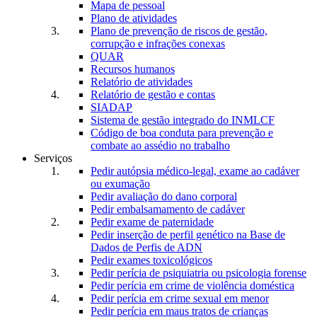
Mapa de pessoal
Plano de atividades
Plano de prevenção de riscos de gestão,
corrupção e infrações conexas
QUAR
Recursos humanos
Relatório de atividades
Relatório de gestão e contas
SIADAP
Sistema de gestão integrado do INMLCF
Código de boa conduta para prevenção e
combate ao assédio no trabalho
Serviços
Pedir autópsia médico-legal, exame ao cadáver
ou exumação
Pedir avaliação do dano corporal
Pedir embalsamamento de cadáver
Pedir exame de paternidade
Pedir inserção de perfil genético na Base de
Dados de Perfis de ADN
Pedir exames toxicológicos
Pedir perícia de psiquiatria ou psicologia forense
Pedir perícia em crime de violência doméstica
Pedir perícia em crime sexual em menor
Pedir perícia em maus tratos de crianças