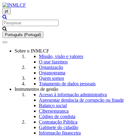
pt
Português (Portugal)
Toggle
navigation
Sobre o INMLCF
Missão, visão e valores
O que fazemos
Organização
Organograma
Quem somos
Tratamento de dados pessoais
Instrumentos de gestão
Acesso à informação administrativa
Apresentar denúncia de corrupção ou fraude
Balanço social
Cibersegurança
Código de conduta
Contratação Pública
Gabinete do cidadão
Informação financeira