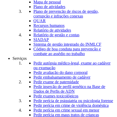
Mapa de pessoal
Plano de atividades
Plano de prevenção de riscos de gestão,
corrupção e infrações conexas
QUAR
Recursos humanos
Relatório de atividades
Relatório de gestão e contas
SIADAP
Sistema de gestão integrado do INMLCF
Código de boa conduta para prevenção e
combate ao assédio no trabalho
Serviços
Pedir autópsia médico-legal, exame ao cadáver
ou exumação
Pedir avaliação do dano corporal
Pedir embalsamamento de cadáver
Pedir exame de paternidade
Pedir inserção de perfil genético na Base de
Dados de Perfis de ADN
Pedir exames toxicológicos
Pedir perícia de psiquiatria ou psicologia forense
Pedir perícia em crime de violência doméstica
Pedir perícia em crime sexual em menor
Pedir perícia em maus tratos de crianças