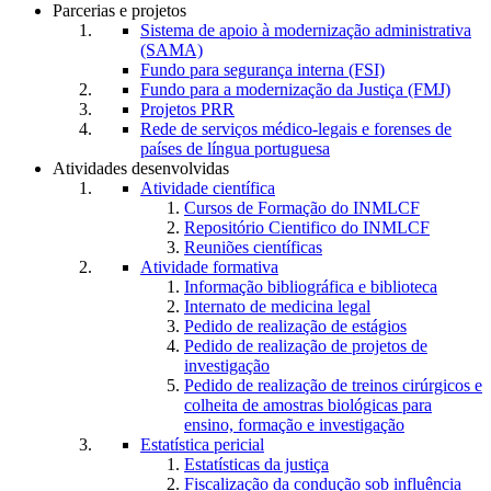
Parcerias e projetos
Sistema de apoio à modernização administrativa
(SAMA)
Fundo para segurança interna (FSI)
Fundo para a modernização da Justiça (FMJ)
Projetos PRR
Rede de serviços médico-legais e forenses de
países de língua portuguesa
Atividades desenvolvidas
Atividade científica
Cursos de Formação do INMLCF
Repositório Cientifico do INMLCF
Reuniões científicas
Atividade formativa
Informação bibliográfica e biblioteca
Internato de medicina legal
Pedido de realização de estágios
Pedido de realização de projetos de
investigação
Pedido de realização de treinos cirúrgicos e
colheita de amostras biológicas para
ensino, formação e investigação
Estatística pericial
Estatísticas da justiça
Fiscalização da condução sob influência