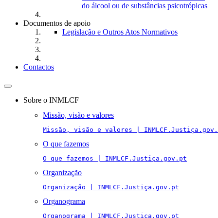
do álcool ou de substâncias psicotrópicas
Documentos de apoio
Legislação e Outros Atos Normativos
Contactos
Toggle
navigation
Sobre o INMLCF
Missão, visão e valores
Missão, visão e valores | INMLCF.Justiça.gov.
O que fazemos
O que fazemos | INMLCF.Justiça.gov.pt
Organização
Organização | INMLCF.Justiça.gov.pt
Organograma
Organograma | INMLCF.Justiça.gov.pt