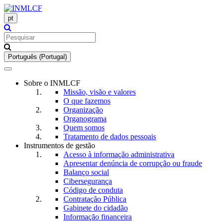
pt
Português (Portugal)
Toggle
navigation
Sobre o INMLCF
Missão, visão e valores
O que fazemos
Organização
Organograma
Quem somos
Tratamento de dados pessoais
Instrumentos de gestão
Acesso à informação administrativa
Apresentar denúncia de corrupção ou fraude
Balanço social
Cibersegurança
Código de conduta
Contratação Pública
Gabinete do cidadão
Informação financeira